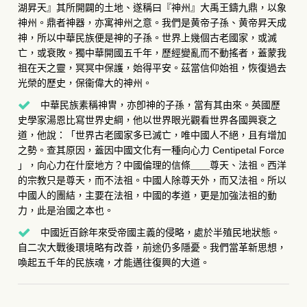
湖昇天』其所開闢的土地、遂稱曰『神州』大禹王鑄九鼎，以象
神州。鼎者神器，亦寓神州之意。我們是黄帝子孫、黄帝昇天成
神，所以中華民族便是神的子孫。世界上幾個古老國家，或滅
亡，或衰敗。獨中華開國五千年，歷經變亂而不動搖者，蓋蒙我
祖在天之靈，冥冥中保護，始得平安。茲當信仰始祖，恢復過去
光榮的歷史，保衞偉大的神州。
中華民族素稱神冑，亦卽神的子孫，當有其由來。英國歷
史學家湯恩比寫世界史綱，他以世界眼光觀看世界各國興衰之
道，他說：「世界古老國家多已滅亡，唯中國人不絕，且有增加
之勢。查其原因，蓋因中國文化有一種向心力 Centipetal Force
」，向心力在什麼地方？中國倫理的信條＿＿尊天、法祖。西洋
的宗教只是尊天，而不法祖。中國人除尊天外，而又法祖。所以
中國人的團結，主要在法祖，中國的孝道，更是加強法祖的動
力，此是治國之本也。
中國近百餘年來受帝國主義的侵略，處於半殖民地狀態。
自二次大戰後環境略有改善，前途仍多隱憂。我們當革新思想，
喚起五千年的民族魂，才能邁往復興的大道。