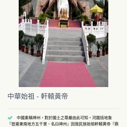
中華始祖 - 軒轅黃帝
中國素稱神州，對於國土之尊嚴由此可知。河圖括地象
『崑崙東南地方五千里、名曰神州』因我民族始祖軒轅黄帝『鼎